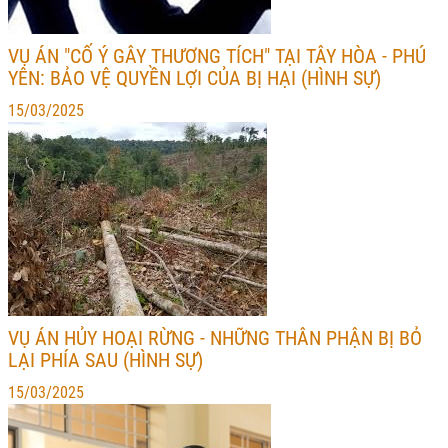
VỤ ÁN "CỐ Ý GÂY THƯƠNG TÍCH" TẠI TÂY HÒA - PHÚ
YÊN: BẢO VỆ QUYỀN LỢI CỦA BỊ HẠI (HÌNH SỰ)
15/03/2025
VỤ ÁN HỦY HOẠI RỪNG - NHỮNG THÂN PHẬN BỊ BỎ
LẠI PHÍA SAU (HÌNH SỰ)
15/03/2025