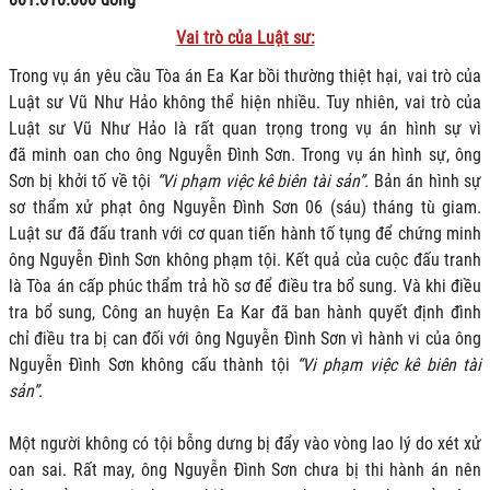
Vai trò của Luật sư:
Trong vụ án yêu cầu Tòa án Ea Kar bồi thường thiệt hại, vai trò của
Luật sư
Vũ Như Hảo không thể hiện nhiều. Tuy nhiên, vai trò của
Luật sư Vũ Như Hảo là rất quan trọng trong vụ án hình sự vì
đã
minh oan cho ông Nguyễn Đình Sơn. Trong vụ án hình sự, ông
Sơn bị khởi tố về tội
“Vi phạm việc kê biên tài sản”.
Bản án hình sự
sơ thẩm xử phạt ông Nguyễn Đình Sơn 06 (sáu) tháng tù giam
.
L
uật sư đã đấu tranh với cơ quan tiến hành tố tụng để chứng minh
ông Nguyễn Đình Sơn không phạm tội. Kết quả của cuộc đấu tranh
là Tòa án cấp phúc thẩm trả hồ sơ để điều tra bổ sung. Và khi điều
tra bổ sung, Công an huyện Ea Kar đã ban hành quyết định đình
chỉ điều tra bị can đối với ông Nguyễn Đình Sơn vì hành vi của ông
Nguyễn Đình Sơn không cấu thành tội
“Vi phạm việc kê biên tài
sản”
.
Một người không có tội bỗng dưng bị đẩy vào vòng lao lý do xét xử
oan sai. Rất may, ông Nguyễn Đình Sơn chưa bị thi hành án nên