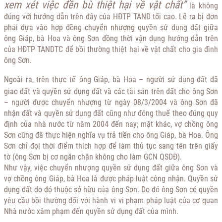
xem xét việc đền bù thiệt hại về vật chất”
là không
đúng với hướng dẫn trên đây của HĐTP TAND tối cao. Lẽ ra bị đơn
phải dựa vào hợp đồng chuyển nhượng quyền sử dụng đất giữa
ông Giáp, bà Hoa và ông Sơn đồng thời vận dụng hướng dẫn trên
của HĐTP TANDTC để bồi thường thiệt hại về vật chất cho gia đình
ông Sơn.
Ngoài ra, trên thực tế
ông Giáp, bà Hoa – người sử dụng đất đã
giao đất và quyền sử dụng đất và các tài sản trên đất cho ông Sơn
– người được chuyển nhượng từ ngày 08/3/2004 và ông Sơn đã
nhận đất và quyền sử dụng đất cũng như đóng thuế theo đúng quy
định của nhà nước từ năm 2004 đến nay; mặt khác, vợ chồng ông
Sơn cũng đã thực hiện nghĩa vụ trả tiền cho ông Giáp, bà Hoa. Ông
Sơn chỉ đợi thời điểm thích hợp để làm thủ tục sang tên trên giấy
tờ (ông Sơn bị cơ ngăn chặn không cho làm GCN QSDĐ).
Như vậy, việc chuyển nhượng quyền sử dụng đất giữa ông Sơn và
vợ chồng ông Giáp, bà Hoa là được pháp luật công nhận. Quyền sử
dụng đất do đó thuộc sở hữu của ông Sơn. Do đó ông Sơn có quyền
yêu cầu bồi thường đối với hành vi vi phạm pháp luật của cơ quan
Nhà nước xâm phạm đến quyền sử dụng đất của mình.