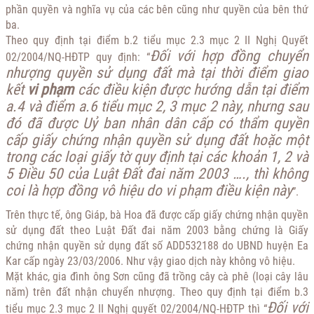
phần quyền và nghĩa vụ của các bên cũng như quyền của bên thứ
ba.
Theo quy định tại điểm b.2 tiểu mục 2.3 mục 2 II Nghị Quyết
Đối với hợp đồng chuyển
02/2004/NQ-HĐTP quy định: “
nhượng quyền sử dụng đất mà tại thời điểm giao
kết
vi phạm
các điều kiện được hướng dẫn tại điểm
a.4 và điểm a.6 tiểu mục 2, 3 mục 2 này, nhưng sau
đó đã được Uỷ ban nhân dân cấp có thẩm quyền
cấp giấy chứng nhận quyền sử dụng đất hoặc một
trong các loại giấy tờ quy định tại các khoản 1, 2 và
5 Điều 50 của Luật Đất đai năm 2003 …., thì không
coi là hợp đồng vô hiệu do vi phạm điều kiện này
”.
Trên thực tế, ông Giáp, bà Hoa đã được cấp giấy chứng nhận quyền
sử dụng đất theo Luật Đất đai năm 2003 bằng chứng là Giấy
chứng nhận quyền sử dụng đất số ADD532188 do UBND huyện Ea
Kar cấp ngày 23/03/2006. Như vậy giao dịch này không vô hiệu.
Mặt khác, gia đình ông Sơn cũng đã trồng cây cà phê (loại cây lâu
năm) trên đất nhận chuyển nhượng. Theo quy định tại điểm b.3
Đối với
tiểu mục 2.3 mục 2 II Nghị quyết 02/2004/NQ-HĐTP thì “