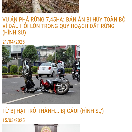
VỤ ÁN PHÁ RỪNG 7,45HA: BẢN ÁN BỊ HỦY TOÀN BỘ
VÌ DẤU HỎI LỚN TRONG QUY HOẠCH ĐẤT RỪNG
(HÌNH SỰ)
21/04/2025
TỪ BỊ HẠI TRỞ THÀNH... BỊ CÁO! (HÌNH SỰ)
15/03/2025