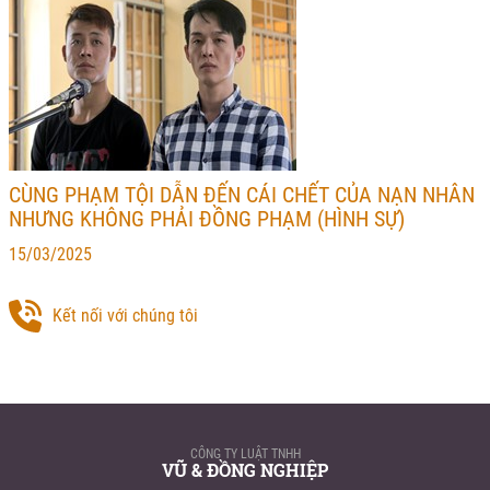
CÙNG PHẠM TỘI DẪN ĐẾN CÁI CHẾT CỦA NẠN NHÂN
NHƯNG KHÔNG PHẢI ĐỒNG PHẠM (HÌNH SỰ)
15/03/2025
Kết nối với chúng tôi
CÔNG TY LUẬT TNHH
VŨ & ĐỒNG NGHIỆP