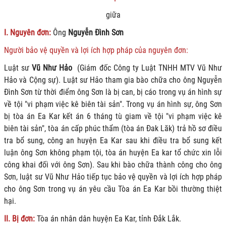
giữa
I. Nguyên đơn:
Ông
Nguyễn Đình Sơn
Người bảo vệ quyền và lợi ích hợp pháp của nguyên đơn:
Luật sư
Vũ Như Hảo
(Giám đốc Công ty Luật TNHH MTV Vũ Như
Hảo và Cộng sự). Luật sư Hảo tham gia bào chữa cho ông Nguyễn
Đình Sơn từ thời điểm ông Sơn là bị can, bị cáo trong vụ án hình sự
về tội "vi phạm việc kê biên tài sản". Trong vụ án hình sự, ông Sơn
bị tòa án Ea Kar kết án 6 tháng tù giam về tội "vi phạm việc kê
biên tài sản", tòa án cấp phúc thẩm (tòa án Đak Lăk) trả hồ sơ điều
tra bổ sung, công an huyện Ea Kar sau khi điều tra bổ sung kết
luận ông Sơn không phạm tội, tòa án huyện Ea kar tổ chức xin lỗi
công khai đối với ông Sơn). Sau khi bào chữa thành công cho ông
Sơn, luật sư Vũ Như Hảo tiếp tục bảo vệ quyền và lợi ích hợp pháp
cho ông Sơn trong vụ án yêu cầu Tòa án Ea Kar bồi thường thiệt
hại.
II. Bị đơn:
Tòa án nhân dân huyện Ea Kar, tỉnh Đắk Lắk.