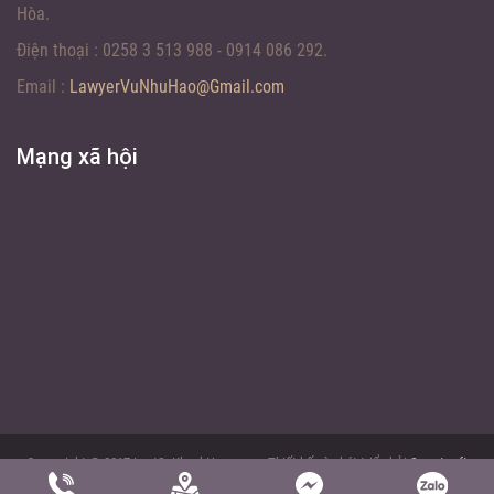
Hòa.
Điện thoại :
0258 3 513 988 - 0914 086 292.
Email :
LawyerVuNhuHao@Gmail.com
Mạng xã hội
Coppyright © 2017 LuatSuKhanhHoa.com - Thiết kế và phát triển bởi
Sweetsoft