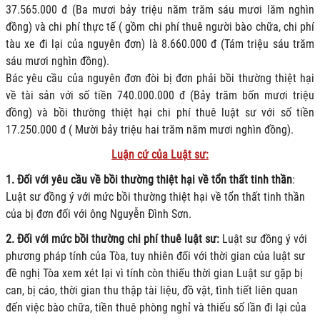
37.565.000 đ (Ba mươi bảy triệu năm trăm sáu mươi lăm nghìn
đồng) và chi phí thực tế ( gồm chi phí thuê người bào chữa, chi phí
tàu xe đi lại của nguyên đơn) là 8.660.000 đ (Tám triệu sáu trăm
sáu mươi nghìn đồng).
Bác yêu cầu của nguyên đơn đòi bị đơn phải bồi thường thiệt hại
về tài sản với số tiền 740.000.000 đ (Bảy trăm bốn mươi triệu
đồng) và bồi thường thiệt hại chi phí thuê luật sư với số tiền
17.250.000 đ ( Mười bảy triệu hai trăm năm mươi nghìn đồng).
Luận cứ của Luật sư:
1. Đối với yêu cầu về bồi thường thiệt hại về tổn thất tinh thần
:
Luật sư đồng ý với mức bồi thường thiệt hại về tổn thất tinh thần
của
bị đơn đối với ông Nguyễn Đình Sơn.
2. Đối với mức bồi thường chi phí thuê luật sư
:
Luật sư
đồng ý với
phương pháp tính của Tòa, tuy nhiên đối với thời gian của luật sư
đề nghị Tòa xem xét lại vì tính còn thiếu thời gian Luật sư gặp bị
can, bị cáo, thời gian thu thập tài liệu, đồ vật, tình tiết liên quan
đến việc bào chữa, tiền thuê phòng nghỉ và thiếu số lần đi lại của