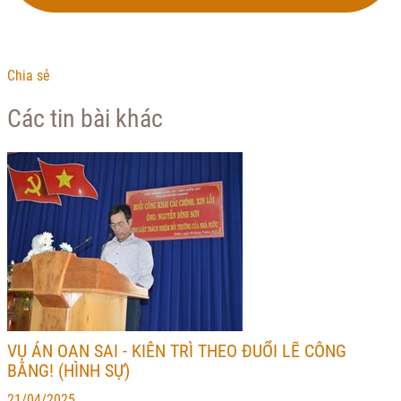
Chia sẻ
Các tin bài khác
VỤ ÁN OAN SAI - KIÊN TRÌ THEO ĐUỔI LẼ CÔNG
BẰNG! (HÌNH SỰ)
21/04/2025