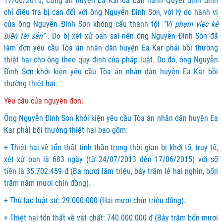
17/06/2015, Công an huyện Ea Kar đã ban hành Quyết định đình
chỉ điều tra bị can đối với ông Nguyễn Đình Sơn, với lý do hành vi
của ông Nguyễn Đình Sơn không cấu thành tội
“Vi phạm việc kê
biên tài sản” .
Do bị xét xử oan sai nên ông Nguyễn Đình Sơn đã
làm đơn yêu cầu Tòa án nhân dân huyện Ea Kar phải bồi thường
thiệt hại cho ông theo quy định của pháp luật. Do đó, ông Nguyễn
Đình Sơn khởi kiện yêu cầu Tòa án nhân dân huyện Ea Kar bồi
thường thiệt hại.
Yêu cầu của nguyên đơn:
Ông Nguyễn Đình Sơn khởi kiện yêu cầu Tòa án nhân dân huyện Ea
Kar phải bồi thường thiệt hại bao gồm:
+ Thiệt hại về tổn thất tinh thần trong thời gian bị khởi tố, truy tố,
xét xử oan là 683 ngày (từ 24/07/2013 đến 17/06/2015) với số
tiền là 35.702.459 đ (Ba mươi lăm triệu, bảy trăm lẻ hai nghìn, bốn
trăm năm mươi chín đồng).
+ Thù lao luật sư: 29.000.000 (Hai mươi chín triệu đồng).
+ Thiệt hại tổn thất về vật chất: 740.000.000 đ (Bảy trăm bốn mươi