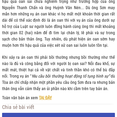
hậu quả oan sai chưa nghiêm trọng như trường hợp của ông
Nguyễn Thanh Chấn và ông Huỳnh Văn Nén... Dù ông Sơn may
mắn hơn những vụ án oan khác vì họ mất một khoản thời gian rất
dài để có thể xác định đó là án oan thì với vụ án của ông dưới sự
hỗ trợ của Luật sư người luôn đồng hành cùng ông thì mất khoảng
thời gian 02 (hai) năm để đi tìm lại chân lý, lẽ phải và sự trong
sạch cho bản thân ông. Tuy nhiên, dù phát hiện án oan sớm hay
muộn hơn thì hậu quả của việc xét xử oan sai luôn luôn tồn tại.
Khi xảy ra án oan thì phải bồi thường nhưng bồi thường như thế
nào là đủ và công bằng đối với người bị oan sai? Nỗi đau khổ, sự
mất mát, thiệt hại cả về vật chất và tinh thần khó có thể bù đắp
nổi. Trong vụ án "
Yêu cầu bồi thường hoạt động tố tụng hình sự”
dù
Tòa án chỉ chấp nhận một phần yêu cầu ông Sơn đưa ra nhưng bản
thân ông vẫn cảm thấy an ủi phần nào khi cầm trên tay bản án.
Toàn văn bản án xem
TẠI ĐÂY
Chia sẻ bài viết