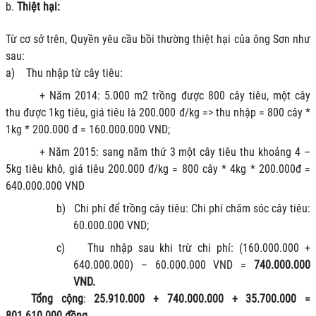
b.
Thiệt hại:
Từ cơ sở trên, Quyền yêu cầu bồi thường thiệt hại của ông Sơn như
sau:
a)
Thu nhập từ cây tiêu:
+ Năm 2014: 5.000 m2 trồng được 800 cây tiêu, một cây
thu được 1kg tiêu, giá tiêu là 200.000 đ/kg => thu nhập = 800 cây *
1kg * 200.000 đ = 160.000.000 VND;
+ Năm 2015: sang năm thứ 3 một cây tiêu thu khoảng 4 –
5kg tiêu khô, giá tiêu 200.000 đ/kg = 800 cây * 4kg * 200.000đ =
640.000.000 VND
b)
Chi phí để trồng cây tiêu: Chi phí chăm sóc cây tiêu:
60.000.000 VND;
c)
Thu nhập sau khi trừ chi phí: (160.000.000 +
640.000.000) – 60.000.000 VND =
740.000.000
VND.
Tổng cộng
:
25.910.000 + 740.000.000 + 35.700.000 =
801.610.000 đồng