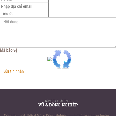
Mã bảo vệ
Gửi tin nhắn
CÔNG TY LUẬT TNHH
VŨ & ĐỒNG NGHIỆP
Công ty Luật TNHH Vũ & Đồng Nghiệp luôn chú trọng rèn luyện