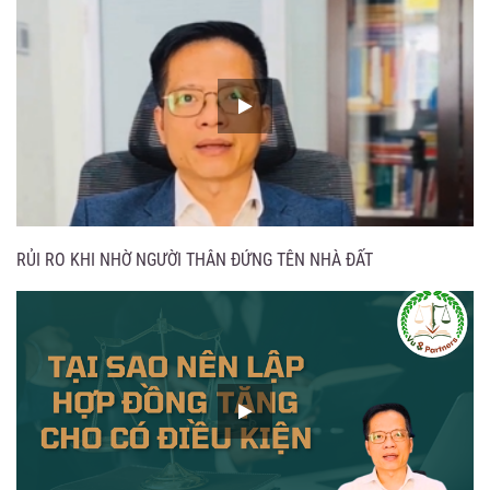
RỦI RO KHI NHỜ NGƯỜI THÂN ĐỨNG TÊN NHÀ ĐẤT