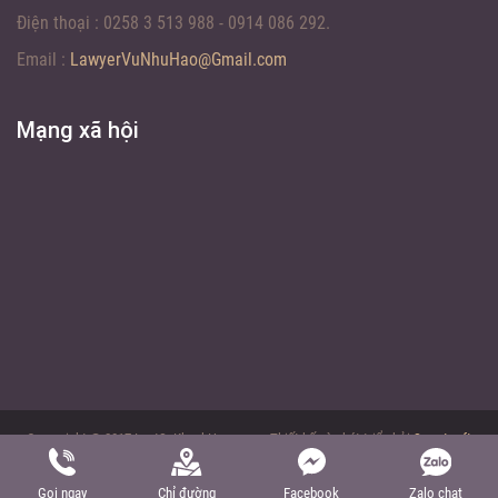
Điện thoại :
0258 3 513 988 - 0914 086 292.
Email :
LawyerVuNhuHao@Gmail.com
Mạng xã hội
Coppyright © 2017 LuatSuKhanhHoa.com - Thiết kế và phát triển bởi
Sweetsoft
Gọi ngay
Chỉ đường
Facebook
Zalo chat