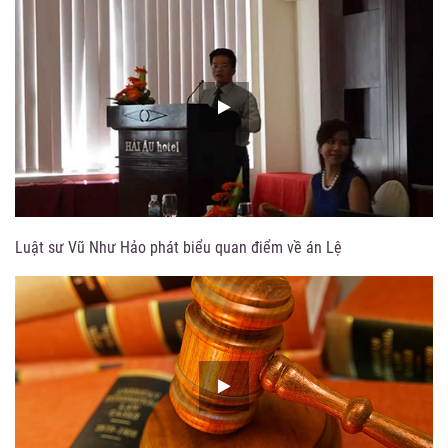
Luật sư Vũ Như Hảo phát biểu quan điểm về án Lệ