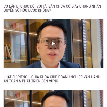
CÓ LẬP DI CHÚC ĐỐI VỚI TÀI SẢN CHƯA CÓ GIẤY CHỨNG NHẬN
QUYỀN SỞ HỮU ĐƯỢC KHÔNG?
LUẬT SƯ RIÊNG – CHÌA KHÓA GIÚP DOANH NGHIỆP VẬN HÀNH
AN TOÀN & PHÁT TRIỂN BỀN VỮNG