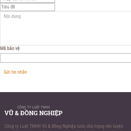
Mã bảo vệ
Gửi tin nhắn
CÔNG TY LUẬT TNHH
VŨ & ĐỒNG NGHIỆP
Công ty Luật TNHH Vũ & Đồng Nghiệp luôn chú trọng rèn luyện