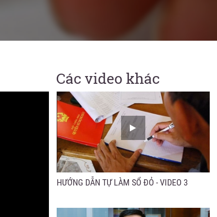
GÓP VỐN LÀM ĂN – HIỂU ĐÚNG LUẬT ĐỂ
KHÔNG MẤT TRẮNG
Các video khác
HƯỚNG DẪN TỰ LÀM SỔ ĐỎ - VIDEO 3