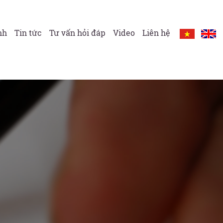
HƯỚNG DẪN TỰ LÀM SỔ ĐỎ - VIDEO 3
nh
Tin tức
Tư vấn hỏi đáp
Video
Liên hệ
LỰA CHỌN LOẠI HÌNH DOANH NGHIỆP NHƯ
THẾ NÀO CHO HIỆU QUẢ?