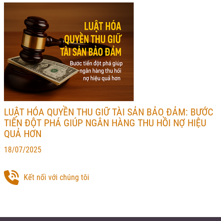
LUẬT HÓA QUYỀN THU GIỮ TÀI SẢN BẢO ĐẢM: BƯỚC
TIẾN ĐỘT PHÁ GIÚP NGÂN HÀNG THU HỒI NỢ HIỆU
QUẢ HƠN
18/07/2025
Kết nối với chúng tôi