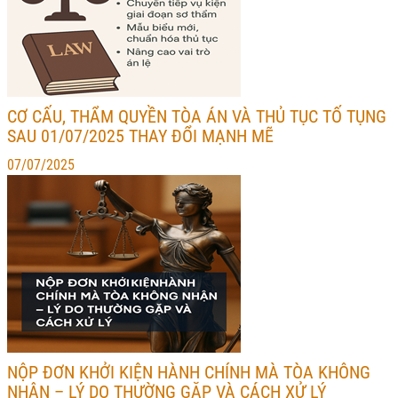
CƠ CẤU, THẨM QUYỀN TÒA ÁN VÀ THỦ TỤC TỐ TỤNG
SAU 01/07/2025 THAY ĐỔI MẠNH MẼ
07/07/2025
NỘP ĐƠN KHỞI KIỆN HÀNH CHÍNH MÀ TÒA KHÔNG
NHẬN – LÝ DO THƯỜNG GẶP VÀ CÁCH XỬ LÝ