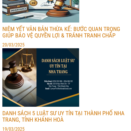
NIÊM YẾT VĂN BẢN THỪA KẾ: BƯỚC QUAN TRỌNG
GIÚP BẢO VỆ QUYỀN LỢI & TRÁNH TRANH CHẤP
20/03/2025
DANH SÁCH 5 LUẬT SƯ UY TÍN TẠI THÀNH PHỐ NHA
TRANG, TỈNH KHÁNH HOÀ
19/03/2025