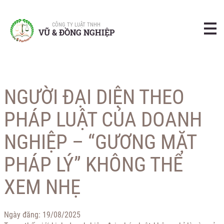
CÔNG TY LUẬT TNHH
VŨ & ĐỒNG NGHIỆP
NGƯỜI ĐẠI DIỆN THEO
PHÁP LUẬT CỦA DOANH
NGHIỆP – “GƯƠNG MẶT
PHÁP LÝ” KHÔNG THỂ
XEM NHẸ
Ngày đăng:
19/08/2025