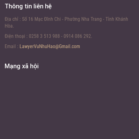
Thông tin liên hệ
Địa chỉ :
Số 16 Mạc Đĩnh Chi - Phường Nha Trang - Tỉnh Khánh
Hòa.
Điện thoại :
0258 3 513 988 - 0914 086 292.
Email :
LawyerVuNhuHao@Gmail.com
Mạng xã hội