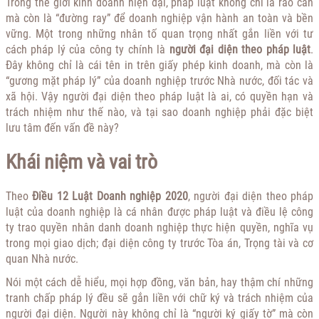
Trong thế giới kinh doanh hiện đại, pháp luật không chỉ là rào cản
mà còn là “đường ray” để doanh nghiệp vận hành an toàn và bền
vững. Một trong những nhân tố quan trọng nhất gắn liền với tư
cách pháp lý của công ty chính là
người đại diện theo pháp luật
.
Đây không chỉ là cái tên in trên giấy phép kinh doanh, mà còn là
“gương mặt pháp lý” của doanh nghiệp trước Nhà nước, đối tác và
xã hội. Vậy người đại diện theo pháp luật là ai, có quyền hạn và
trách nhiệm như thế nào, và tại sao doanh nghiệp phải đặc biệt
lưu tâm đến vấn đề này?
Khái niệm và vai trò
Theo
Điều 12 Luật Doanh nghiệp 2020
, người đại diện theo pháp
luật của doanh nghiệp là cá nhân được pháp luật và điều lệ công
ty trao quyền nhân danh doanh nghiệp thực hiện quyền, nghĩa vụ
trong mọi giao dịch; đại diện công ty trước Tòa án, Trọng tài và cơ
quan Nhà nước.
Nói một cách dễ hiểu, mọi hợp đồng, văn bản, hay thậm chí những
tranh chấp pháp lý đều sẽ gắn liền với chữ ký và trách nhiệm của
người đại diện. Người này không chỉ là “người ký giấy tờ” mà còn